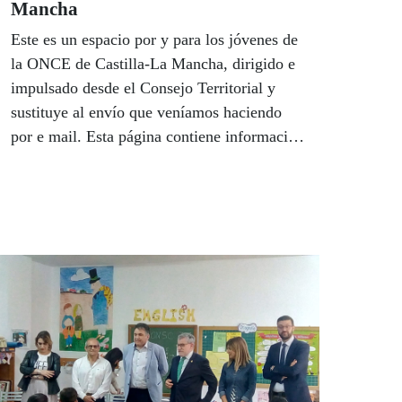
Mancha
Este es un espacio por y para los jóvenes de
la ONCE de Castilla-La Mancha, dirigido e
impulsado desde el Consejo Territorial y
sustituye al envío que veníamos haciendo
por e mail. Esta página contiene información
juvenil que nos traslada el área de juventud
de la Junta de Comunidades, así como
información útil de nuestra entidad. Laura
Vallés es nuestra referente en este espacio
Joven, y junto a su equipo de colaboradores
en los centros de la ONCE en la región está
pendiente de todas las necesidades, quejas y
sugerencias de los jóvenes afiliados. Puedes
contactar con ella en el teléfono 667133210,
o en el correo electrónico