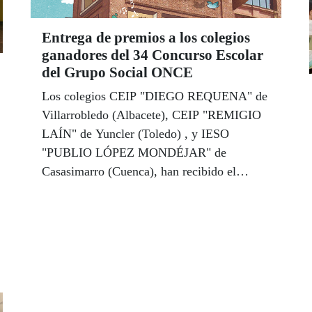
Entrega de premios a los colegios
ganadores del 34 Concurso Escolar
del Grupo Social ONCE
Los colegios CEIP "DIEGO REQUENA" de
Villarrobledo (Albacete), CEIP "REMIGIO
LAÍN" de Yuncler (Toledo) , y IESO
"PUBLIO LÓPEZ MONDÉJAR" de
Casasimarro (Cuenca), han recibido el
premio y diploma como ganadores de la
Fase Autonómica del 34 Concurso Escolar
del Grupo Social ONCE.