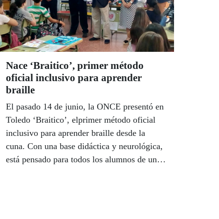
referentejovencastmancha@once.es.
Nace ‘Braitico’, primer método
oficial inclusivo para aprender
braille
El pasado 14 de junio, la ONCE presentó en
Toledo ‘Braitico’, elprimer método oficial
inclusivo para aprender braille desde la
cuna. Con una base didáctica y neurológica,
está pensado para todos los alumnos de un
aula en la que haya un niño ciego