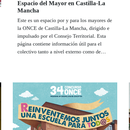
Espacio del Mayor en Castilla-La
Mancha
Este es un espacio por y para los mayores de
la ONCE de Castilla-La Mancha, dirigido e
impulsado por el Consejo Territorial. Esta
página contiene información útil para el
colectivo tanto a nivel externo como de
nuestra entidad. Recuerda que puedes
contactar con tu Referente Mayor del
Consejo Territorial para hacer consultas,
trasladar quejas, sugerencias, etc. Elena
Rodríguez Fernández y su equipo de
colaboradores en los centros de la ONCE
¡están a tu disposición! Puedes hacerlo por
correo electrónico
referentemayorcastillalamancha @once.es o
por teléfono 667154008