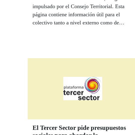
impulsado por el Consejo Territorial. Esta
página contiene información útil para el
colectivo tanto a nivel externo como de
nuestra entidad. Recuerda que puedes
contactar con tu Referente Mayor del
Consejo Territorial para hacer consultas,
trasladar quejas, sugerencias, etc. Elena
Rodríguez Fernández y su equipo de
colaboradores en los centros de la ONCE,
¡están a tu disposición! Puedes hacerlo por
correo electrónico
referentemayorcastillalamancha@once.es, o
por Teléfono 667154008.
El Tercer Sector pide presupuestos