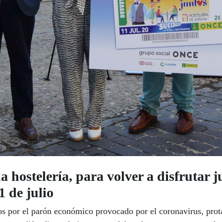
hostelería, para volver a disfrutar j
1 de julio
ados por el parón económico provocado por el coronavirus, pr