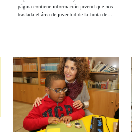
página contiene información juvenil que nos
traslada el área de juventud de la Junta de
Comunidades, así como información útil de
nuestra entidad. Rubén Jimenez es nuestro
referente en este espacio Joven, y junto a su
nuevo equipo de colaboradores en los
centros de la ONCE de la región, está
pendiente de todas las necesidades, quejas y
sugerencias de los jóvenes afiliados. Puedes
contactar con él en el teléfono 925285571 -
667133210, o en el correo electrónico
referentejovencastmancha@once.es