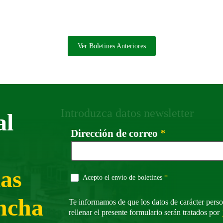
la facturación de Ilunion mejoró un 5,8%
Ver Boletines Anteriores
Introduzca datos newsletter
al
Campo oblig
Dirección de correo
*
ias
Campo obligatorio
Acepto el envío de boletines
*
ncha
Te informamos de que los datos de carácter perso
rellenar el presente formulario serán tratados por