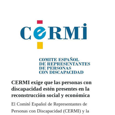
Recuerda que puedes contactar con tu Referente
Mayor del Consejo Territorial para hacer
consultas, trasladar quejas, sugerencias, etc.
Elena Rodríguez Fernández y su equipo de
colaboradores en los centros de la ONCE, ¡están
a tu disposición! Puedes hacerlo por correo
electrónico referentemayorcastillalamancha
@once.es, o por Teléfono 667154008.
CERMI exige que las personas con
discapacidad estén presentes en la
reconstrucción social y económica
El Comité Español de Representantes de
Personas con Discapacidad (CERMI) y la