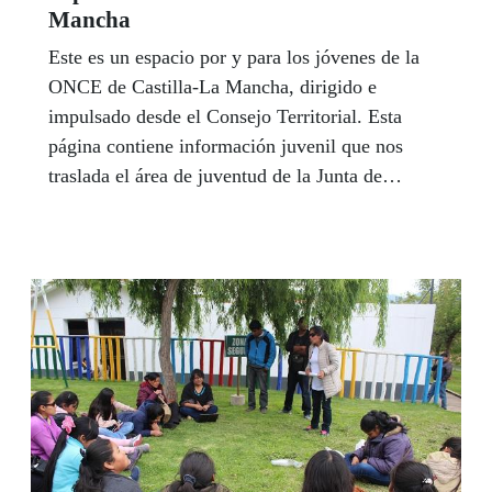
Mancha
Este es un espacio por y para los jóvenes de la
ONCE de Castilla-La Mancha, dirigido e
impulsado desde el Consejo Territorial. Esta
página contiene información juvenil que nos
traslada el área de juventud de la Junta de
Comunidades, así como información útil de
nuestra entidad. Rubén Jimenez es nuestro
referente en este espacio Joven, y junto a su
nuevo equipo de colaboradores en los centros de
la ONCE de la región, está pendiente de todas
las necesidades, quejas y sugerencias de los
jóvenes afiliados. Puedes contactar con él en el
teléfono 925285571 - 667133210, o en el correo
electrónico referentejovencastmancha@once.es