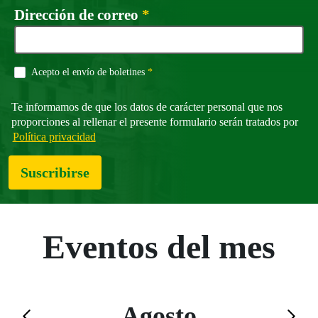
Campo obligatorio
Dirección de correo
*
Campo obligatorio
Acepto el envío de boletines
*
Te informamos de que los datos de carácter personal que nos
proporciones al rellenar el presente formulario serán tratados por
Política privacidad
Suscribirse
Eventos del mes
Agosto
Saltar el calendario