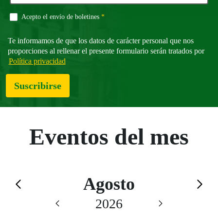
Campo obligatorio
Acepto el envío de boletines
*
Te informamos de que los datos de carácter personal que nos
proporciones al rellenar el presente formulario serán tratados por
Política privacidad
Suscribirse
Eventos del mes
Calendario de Agosto
Agosto
Saltar el calendario
2026