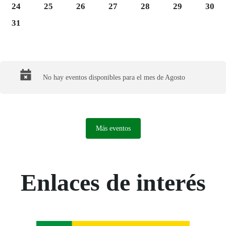
Lunes 24
Martes 25
Miércoles 26
Jueves 27
Viernes 28
Sábado 29
Domi
24
25
26
27
28
29
30
Lunes 31
31
Final del calendario
No hay eventos disponibles para el mes de Agosto
Más eventos
Enlaces de interés