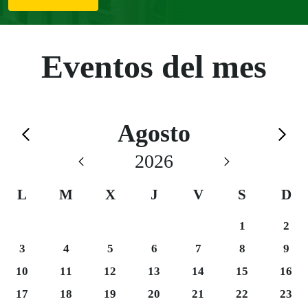
Eventos del mes
Calendario de Agosto
Agosto
Saltar el calendario
2026
L
M
X
J
V
S
D
Sábado 1
Domi
1
2
Lunes 3
Martes 4
Miércoles 5
Jueves 6
Viernes 7
Sábado 8
Domi
3
4
5
6
7
8
9
Lunes 10
Martes 11
Miércoles 12
Jueves 13
Viernes 14
Sábado 15
Domi
10
11
12
13
14
15
16
Lunes 17
Martes 18
Miércoles 19
Jueves 20
Viernes 21
Sábado 22
Domi
17
18
19
20
21
22
23