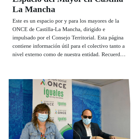
La Mancha
Este es un espacio por y para los mayores de la
ONCE de Castilla-La Mancha, dirigido e
impulsado por el Consejo Territorial. Esta página
contiene información útil para el colectivo tanto a
nivel externo como de nuestra entidad. Recuerda
que puedes contactar con tu Referente Mayor del
Consejo Territorial para hacer consultas, trasladar
quejas, sugerencias, etc. Elena Rodríguez
Fernández y su equipo de colaboradores en los
centros de la ONCE, ¡están a tu disposición!
Puedes hacerlo por correo electrónico
referentemayorcastillalamancha@once.es, o por
Teléfono 667154008.