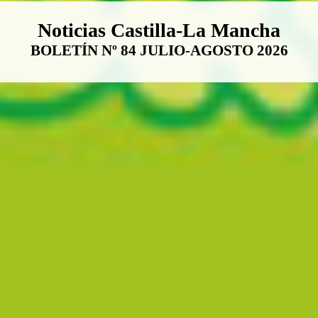
Boletín Noticias Castilla-La Ma
Noticias Castilla-La Mancha
BOLETÍN Nº 84 JULIO-AGOSTO 2026