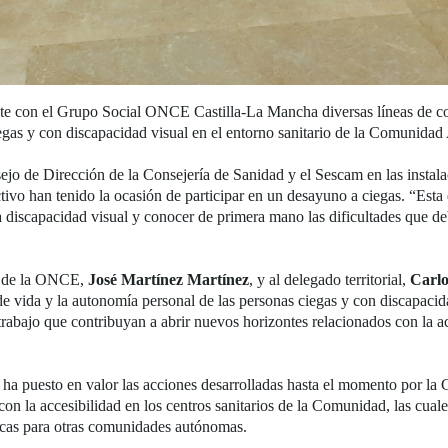
 con el Grupo Social ONCE Castilla-La Mancha diversas líneas de colab
ciegas y con discapacidad visual en el entorno sanitario de la Comunida
sejo de Dirección de la Consejería de Sanidad y el Sescam en las insta
ctivo han tenido la ocasión de participar en un desayuno a ciegas. “Est
a discapacidad visual y conocer de primera mano las dificultades que d
o de la ONCE,
José Martínez Martínez
, y al delegado territorial,
Carlo
de vida y la autonomía personal de las personas ciegas y con discapacida
rabajo que contribuyan a abrir nuevos horizontes relacionados con la acc
ha puesto en valor las acciones desarrolladas hasta el momento por la 
con la accesibilidad en los centros sanitarios de la Comunidad, las cu
icas para otras comunidades autónomas.