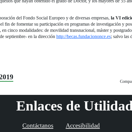
quellos que hayan obtenido el grado de Doctor, y los mayores de 55 año
aboración del Fondo Social Europeo y de diversas empresas,
la VI edic
 el fin de fomentar su participación en programas de investigación y p
 en cinco modalidades: de movilidad transnacional, máster y postgrados
 de septiembre- en la dirección
http://becas.fundaciononce.es
; salvo las
2019
Compar
Enlaces de Utilida
Contáctanos
Accesibilidad