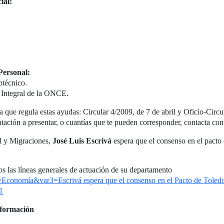
ial:
Personal:
otécnico.
n Integral de la ONCE.
va que regula estas ayudas: Circular 4/2009, de 7 de abril y Oficio-Circ
tación a presentar, o cuantías que te pueden corresponder, contacta co
l y Migraciones,
José Luis Escrivá
espera que el consenso en el pacto 
os las líneas generales de actuación de su departamento
Economía&var3=Escrivá espera que el consenso en el Pacto de Toledo 
1
nsformación