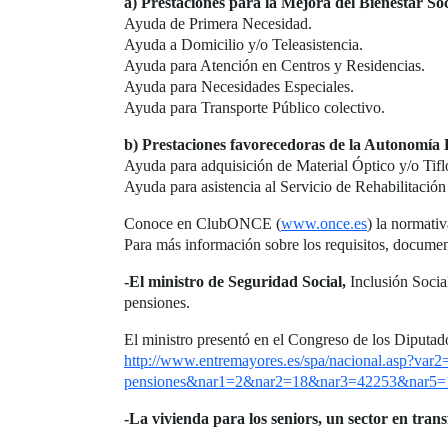
a) Prestaciones para la Mejora del Bienestar Soc
Ayuda de Primera Necesidad.
Ayuda a Domicilio y/o Teleasistencia.
Ayuda para Atención en Centros y Residencias.
Ayuda para Necesidades Especiales.
Ayuda para Transporte Público colectivo.
b) Prestaciones favorecedoras de la Autonomía 
Ayuda para adquisición de Material Óptico y/o Tifl
Ayuda para asistencia al Servicio de Rehabilitació
Conoce en ClubONCE (
www.once.es
) la normati
Para más información sobre los requisitos, documen
-El ministro de Seguridad Social,
Inclusión Socia
pensiones.
El ministro presentó en el Congreso de los Diputad
http://www.entremayores.es/spa/nacional.asp?var2=
pensiones&nar1=2&nar2=18&nar3=42253&nar5=
-La vivienda para los seniors, un sector en tra