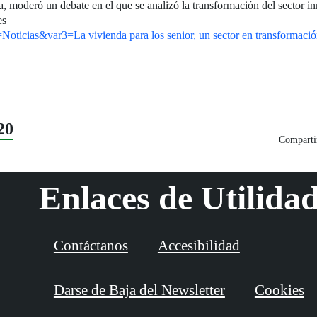
, moderó un debate en el que se analizó la transformación del sector inm
es
r2=Noticias&var3=La vivienda para los senior, un sector en transf
20
Compartir
Enlaces de Utilida
Contáctanos
Accesibilidad
Darse de Baja del Newsletter
Cookies