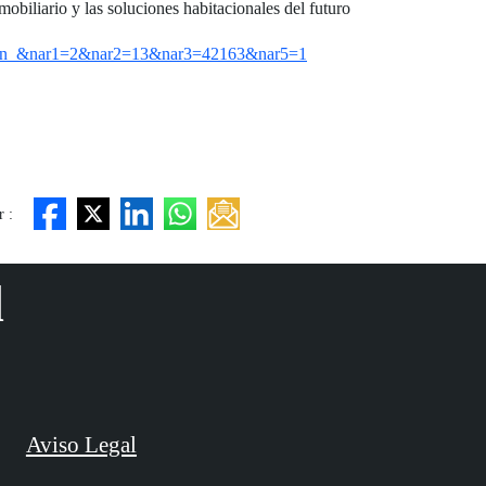
obiliario y las soluciones habitacionales del futuro
ormación &nar1=2&nar2=13&nar3=42163&nar5=1
 :
d
Aviso Legal