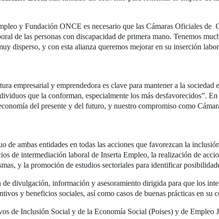
mpleo y Fundación ONCE es necesario que las Cámaras Oficiales de Co
boral de las personas con discapacidad de primera mano. Tenemos much
 muy disperso, y con esta alianza queremos mejorar en su inserción labo
tura empresarial y emprendedora es clave para mantener a la sociedad e
ndividuos que la conforman, especialmente los más desfavorecidos”. En e
 economía del presente y del futuro, y nuestro compromiso como Cámar
o de ambas entidades en todas las acciones que favorezcan la inclusió
cios de intermediación laboral de Inserta Empleo, la realización de acc
mas, y la promoción de estudios sectoriales para identificar posibilid
 de divulgación, información y asesoramiento dirigida para que los inte
ntivos y beneficios sociales, así como casos de buenas prácticas en su c
vos de Inclusión Social y de la Economía Social (Poises) y de Empleo 