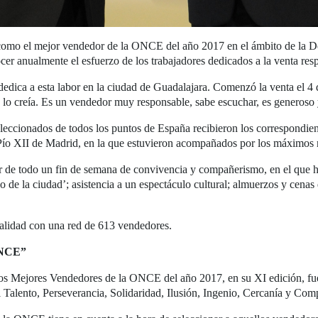
como el mejor vendedor de la ONCE del año 2017 en el ámbito de la De
cer anualmente el esfuerzo de los trabajadores dedicados a la venta res
edica a esta labor en la ciudad de Guadalajara. Comenzó la venta el 4
 lo creía. Es un vendedor muy responsable, sabe escuchar, es generoso 
eleccionados de todos los puntos de España recibieron los correspondien
ío XII de Madrid, en la que estuvieron acompañados por los máximos r
r de todo un fin de semana de convivencia y compañerismo, en el que h
 de la ciudad’; asistencia a un espectáculo cultural; almuerzos y cenas
alidad con una red de 613 vendedores.
 ONCE”
e los Mejores Vendedores de la ONCE del año 2017, en su XI edición, 
del Talento, Perseverancia, Solidaridad, Ilusión, Ingenio, Cercanía y Co