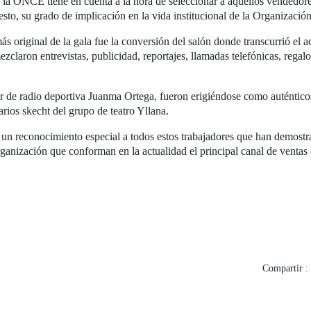
e la ONCE tiene en cuenta a la hora de seleccionar a aquellos vendedore
esto, su grado de implicación en la vida institucional de la Organizació
s original de la gala fue la conversión del salón donde transcurrió el a
claron entrevistas, publicidad, reportajes, llamadas telefónicas, regalo
r de radio deportiva Juanma Ortega, fueron erigiéndose como auténticos
ios skecht del grupo de teatro Yllana.
n reconocimiento especial a todos estos trabajadores que han demostra
ganización que conforman en la actualidad el principal canal de ventas
Compartir :