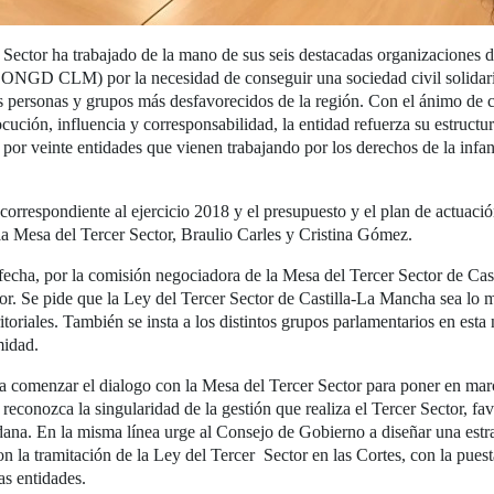
er Sector ha trabajado de la mano de sus seis destacadas organizacione
LM) por la necesidad de conseguir una sociedad civil solidaria, s
 las personas y grupos más desfavorecidos de la región. Con el ánimo de
ocución, influencia y corresponsabilidad, la entidad refuerza su estruct
or veinte entidades que vienen trabajando por los derechos de la infan
orrespondiente al ejercicio 2018 y el presupuesto y el plan de actuaci
e la Mesa del Tercer Sector, Braulio Carles y Cristina Gómez.
la fecha, por la comisión negociadora de la Mesa del Tercer Sector de Ca
tor. Se pide que la Ley del Tercer Sector de Castilla-La Mancha sea lo 
itoriales. También se insta a los distintos grupos parlamentarios en esta
midad.
a comenzar el dialogo con la Mesa del Tercer Sector para poner en mar
reconozca la singularidad de la gestión que realiza el Tercer Sector, fav
dana. En la misma línea urge al Consejo de Gobierno a diseñar una estra
on la tramitación de la Ley del Tercer Sector en las Cortes, con la pue
as entidades.