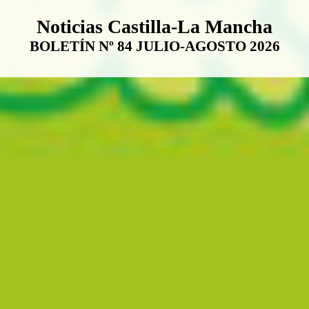
Boletín Noticias Castilla-La Ma
Noticias Castilla-La Mancha
BOLETÍN Nº 84 JULIO-AGOSTO 2026