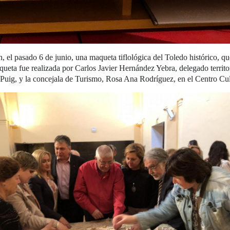
 pasado 6 de junio, una maqueta tiflológica del Toledo histórico, que 
aqueta fue realizada por Carlos Javier Hernández Yebra, delegado terri
 Puig, y la concejala de Turismo, Rosa Ana Rodríguez, en el Centro Cu