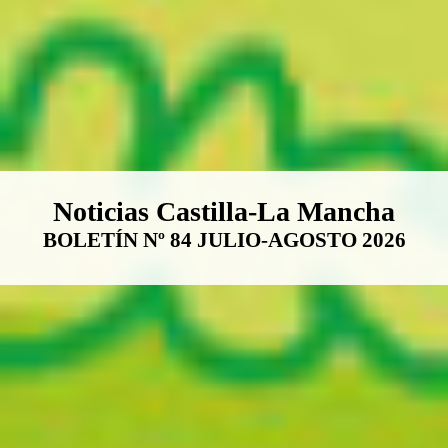
Boletín Noticias Castilla-La Ma
Noticias Castilla-La Mancha
BOLETÍN Nº 84 JULIO-AGOSTO 2026