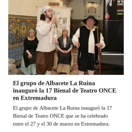
Elena Rodríguez Fernández y su equipo de
colaboradores en los centros de la ONCE, ¡están
a tu disposición! Puedes hacerlo por correo
electrónico referentemayorcastillalamancha
@once.es, o por Teléfono 667154008
El grupo de Albacete La Ruina
inauguró la 17 Bienal de Teatro ONCE
en Extremadura
El grupo de Albacete La Ruina inauguró la 17
Bienal de Teatro ONCE que se ha celebrado
entre el 27 y el 30 de marzo en Extremadura.