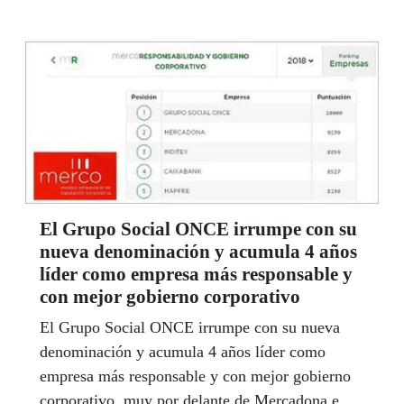
de Comunidades, así como información útil de
nuestra entidad. Laura Vallés es nuestra referente
en este espacio Joven, y junto a su equipo de
colaboradores en los centros de la ONCE en la
región está pendiente de todas las necesidades,
quejas y sugerencias de los jóvenes afiliados.
Puedes contactar con ella en el teléfono
667133210, o en el correo electrónico
referentejovencastmancha@once.es.
El Grupo Social ONCE irrumpe con su
nueva denominación y acumula 4 años
líder como empresa más responsable y
con mejor gobierno corporativo
El Grupo Social ONCE irrumpe con su nueva
denominación y acumula 4 años líder como
empresa más responsable y con mejor gobierno
corporativo, muy por delante de Mercadona e