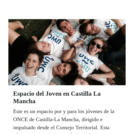
Mayor del Consejo Territorial para hacer
consultas, trasladar quejas, sugerencias, etc.
Elena Rodríguez Fernández y su equipo de
colaboradores en los centros de la ONCE, ¡están
a tu disposición! Puedes hacerlo por correo
electrónico
referentemayorcastillalamancha@once.es o por
Teléfono 667154008.
Espacio del Joven en Castilla La
Mancha
Este es un espacio por y para los jóvenes de la
ONCE de Castilla-La Mancha, dirigido e
impulsado desde el Consejo Territorial. Esta