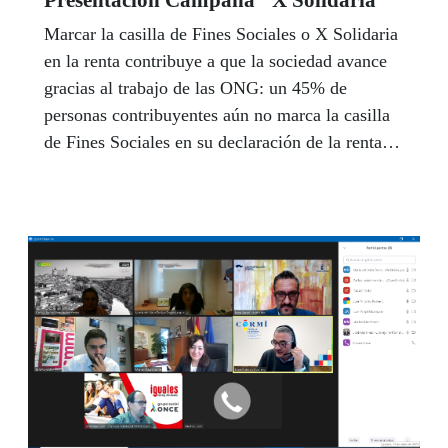
Marcar la casilla de Fines Sociales o X Solidaria
en la renta contribuye a que la sociedad avance
gracias al trabajo de las ONG: un 45% de
personas contribuyentes aún no marca la casilla
de Fines Sociales en su declaración de la renta;
un 11% de personas solamente marca la casilla
de la Iglesia, aunque ambas casillas no son
excluyentes y la aportación suma; un 34% de
personas no elige el destino de sus impuestos y
deja en blanco su asignación. En 2020 se
recaudaron más de 387 millones de euros que
irán destinados a proyectos sociales desarrollados
por las ONG.