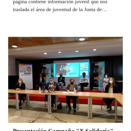
página contiene información juvenil que nos
traslada el área de juventud de la Junta de
Comunidades, así como información útil de
nuestra entidad. Rubén Jimenez es nuestro
referente en este espacio Joven, y junto a su
nuevo equipo de colaboradores en los centros de
la ONCE de la región, está pendiente de todas
las necesidades, quejas y sugerencias de los
jóvenes afiliados. Puedes contactar con él en el
teléfono 925285571 - 667133210, o en el correo
electrónico referentejovencastmancha@once.es
Presentación Campaña "X Solidaria"