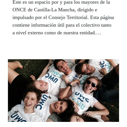
Este es un espacio por y para los mayores de la
ONCE de Castilla-La Mancha, dirigido e
impulsado por el Consejo Territorial. Esta página
contiene información útil para el colectivo tanto
a nivel externo como de nuestra entidad.
Recuerda que puedes contactar con tu Referente
Mayor del Consejo Territorial para hacer
consultas, trasladar quejas, sugerencias, etc.
Elena Rodríguez Fernández y su equipo de
colaboradores en los centros de la ONCE, ¡están
a tu disposición! Puedes hacerlo por correo
electrónico
referentemayorcastillalamancha@once.es, o por
Teléfono 667154008.