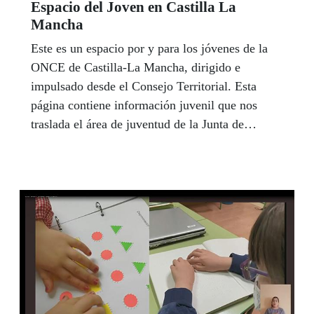
Espacio del Joven en Castilla La
Mancha
Este es un espacio por y para los jóvenes de la
ONCE de Castilla-La Mancha, dirigido e
impulsado desde el Consejo Territorial. Esta
página contiene información juvenil que nos
traslada el área de juventud de la Junta de
Comunidades, así como información útil de
nuestra entidad. Rubén Jimenez es nuestro
referente en este espacio Joven, y junto a su
nuevo equipo de colaboradores en los centros de
la ONCE de la región, está pendiente de todas
las necesidades, quejas y sugerencias de los
jóvenes afiliados. Puedes contactar con él en el
teléfono 925285571 - 667133210, o en el correo
electrónico referentejovencastmancha@once.es