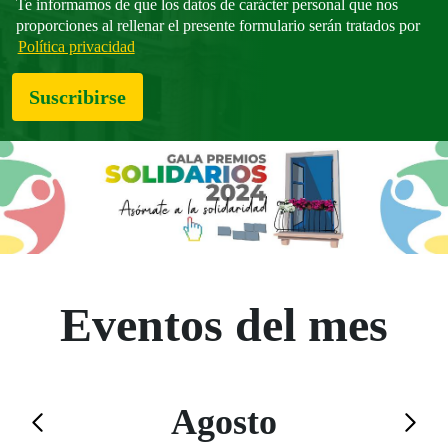
Te informamos de que los datos de carácter personal que nos
proporciones al rellenar el presente formulario serán tratados por
Política privacidad
Suscribirse
Eventos del mes
Calendario de Agosto
Agosto
Saltar el calendario