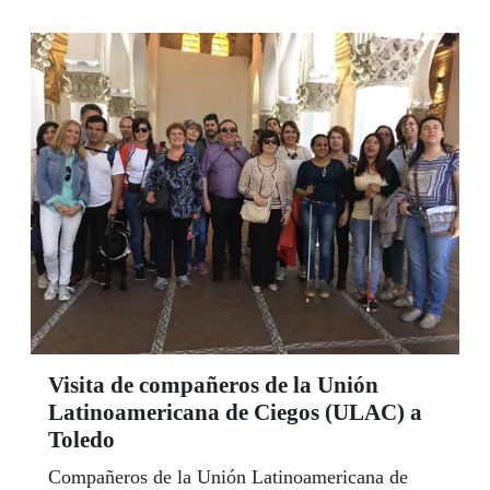
consultas, trasladar quejas, sugerencias, etc.
Elena Rodríguez Fernández y su equipo de
colaboradores en los centros de la ONCE, ¡están
a tu disposición!. Puedes hacerlo por correo
electrónico
referentemayorcastillalamancha@once.es, o en el
teléfono 667154008
Visita de compañeros de la Unión
Latinoamericana de Ciegos (ULAC) a
Toledo
Compañeros de la Unión Latinoamericana de