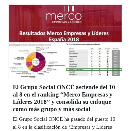
nuestra entidad. Laura Vallés es nuestra referente
en este espacio Joven, y junto a su equipo de
colaboradores en los centros de la ONCE en la
región está pendiente de todas las necesidades,
quejas y sugerencias de los jóvenes afiliados.
Puedes contactar con ella en el teléfono
667133210, o en el correo electrónico
referentejovencastmancha@once.es
El Grupo Social ONCE asciende del 10
al 8 en el ranking “Merco Empresas y
Líderes 2018” y consolida su enfoque
como más grupo y más social
El Grupo Social ONCE ha pasado del puesto 10
al 8 en la clasificación de ‘Empresas y Líderes