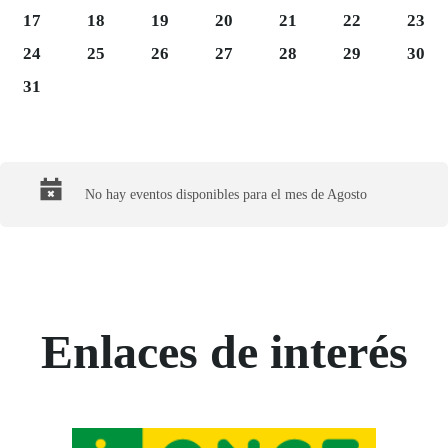
Lunes 17
Martes 18
Miércoles 19
Jueves 20
Viernes 21
Sábado 22
Domi
17
18
19
20
21
22
23
Lunes 24
Martes 25
Miércoles 26
Jueves 27
Viernes 28
Sábado 29
Domi
24
25
26
27
28
29
30
Lunes 31
31
Final del calendario
No hay eventos disponibles para el mes de Agosto
Enlaces de interés