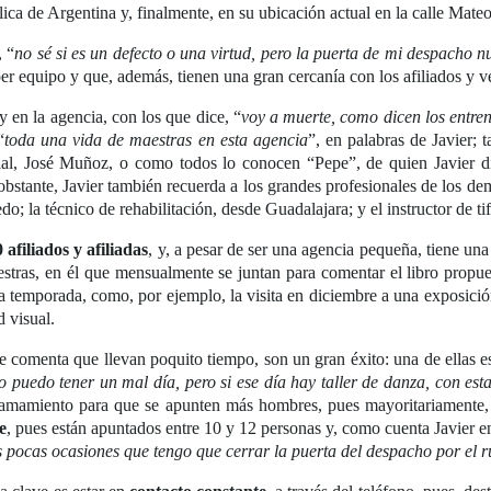
blica de Argentina y, finalmente, en su ubicación actual en la calle Mate
, “
no sé si es un defecto o una virtud, pero la puerta de mi despacho 
er equipo y que, además, tienen una gran cercanía con los afiliados y v
y en la agencia, con los que dice, “
voy a muerte, como dicen los entren
“
toda una vida de maestras en esta agencia
”, en palabras de Javier; 
cial, José Muñoz, o como todos lo conocen “Pepe”, de quien Javier di
obstante, Javier también recuerda a los grandes profesionales de los dem
; la técnico de rehabilitación, desde Guadalajara; y el instructor de ti
 afiliados y afiliadas
, y, a pesar de ser una agencia pequeña, tiene una
estras, en él que mensualmente se juntan para comentar el libro propu
temporada, como, por ejemplo, la visita en diciembre a una exposición
d visual.
 comenta que llevan poquito tiempo, son un gran éxito: una de ellas e
 yo puedo tener un mal día, pero si ese día hay taller de danza, con es
lamamiento para que se apunten más hombres, pues mayoritariamente, 
e
, pues están apuntados entre 10 y 12 personas y, como cuenta Javier ent
 pocas ocasiones que tengo que cerrar la puerta del despacho por el r