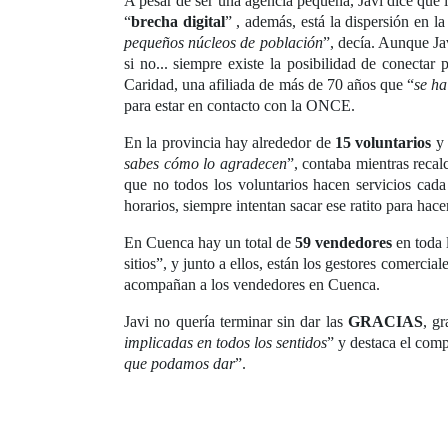
A pesar de ser una agencia pequeña, Javi dice que l
“
brecha digital
” , además, está la dispersión en la
pequeños núcleos de población
”, decía. Aunque Ja
si no... siempre existe la posibilidad de conectar 
Caridad, una afiliada de más de 70 años que “
se ha
para estar en contacto con la ONCE.
En la provincia hay alrededor de
15 voluntarios
y 
sabes cómo lo agradecen
”, contaba mientras reca
que no todos los voluntarios hacen servicios cada
horarios, siempre intentan sacar ese ratito para hac
En Cuenca hay un total de
59 vendedores
en toda 
sitios”, y junto a ellos, están los gestores comerci
acompañan a los vendedores en Cuenca.
Javi no quería terminar sin dar las
GRACIAS
, g
implicadas en todos los sentidos
” y destaca el comp
que podamos dar
”.