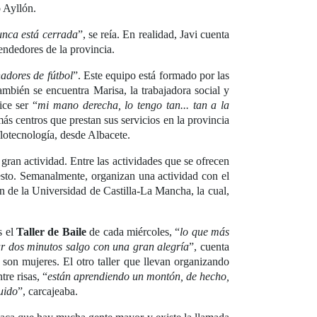
o Ayllón.
nunca está cerrada
”, se reía. En realidad, Javi cuenta
endedores de la provincia.
adores de fútbol
”. Este equipo está formado por las
también se encuentra Marisa, la trabajadora social y
ce ser “
mi mano derecha, lo tengo tan... tan a la
ás centros que prestan sus servicios en la provincia
flotecnología, desde Albacete.
 gran actividad. Entre las actividades que se ofrecen
esto. Semanalmente, organizan una actividad con el
 de la Universidad de Castilla-La Mancha, la cual,
s el
Taller de Baile
de cada miércoles, “
lo que más
tar dos minutos salgo con una gran alegría
”, cuenta
son mujeres. El otro taller que llevan organizando
re risas, “
están aprendiendo un montón, de hecho,
uido
”, carcajeaba.