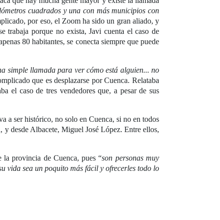
estaca que hay mucha gente mayor y existe la llamada
kilómetros cuadrados y una con más municipios con
plicado, por eso, el Zoom ha sido un gran aliado, y
 se trabaja porque no exista, Javi cuenta el caso de
 apenas 80 habitantes, se conecta siempre que puede
na simple llamada para ver cómo está alguien... no
complicado que es desplazarse por Cuenca. Relataba
aba el caso de tres vendedores que, a pesar de sus
va a ser histórico, no solo en Cuenca, si no en todos
án, y desde Albacete, Miguel José López. Entre ellos,
e la provincia de Cuenca, pues “
son personas muy
u vida sea un poquito más fácil y ofrecerles todo lo