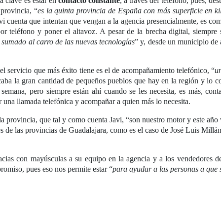
a clave es estar en
contacto constante
, a través del teléfono, pues, d
 provincia, “
es la quinta provincia de España con más superficie en 
vi cuenta que intentan que vengan a la agencia presencialmente, es com
por teléfono y poner el altavoz. A pesar de la brecha digital, siempre
 sumado al carro de las nuevas tecnologías
” y, desde un municipio de
el servicio que más éxito tiene es el de acompañamiento telefónico, “
u
lcaba la gran cantidad de pequeños pueblos que hay en la región y lo 
 semana, pero siempre están ahí cuando se les necesita, es más, cont
er una llamada telefónica y acompañar a quien más lo necesita.
la provincia, que tal y como cuenta Javi, “son nuestro motor y este año 
ales de las provincias de Guadalajara, como es el caso de José Luis Mill
racias con mayúsculas a su equipo en la agencia y a los vendedores d
romiso, pues eso nos permite estar “
para ayudar a las personas a que s