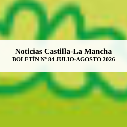
Boletín Noticias Castilla-La Ma
Noticias Castilla-La Mancha
BOLETÍN Nº 84 JULIO-AGOSTO 2026