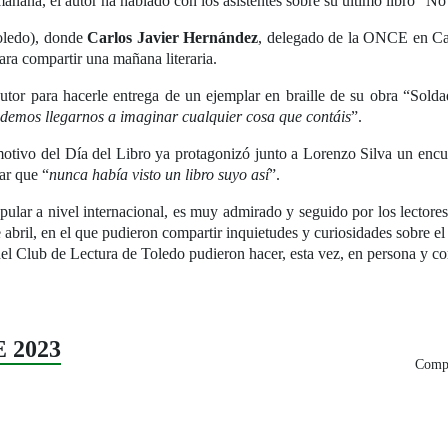
mañana, el autor ha hablado con los asistentes sobre su último libro “No c
Toledo), donde
Carlos Javier Hernández
, delegado de la ONCE en Cas
ara compartir una mañana literaria.
l autor para hacerle entrega de un ejemplar en braille de su obra “Sol
odemos llegarnos a imaginar cualquier cosa que contáis
”.
tivo del Día del Libro ya protagonizó junto a Lorenzo Silva un encuent
ar que “
nunca había visto un libro suyo así
”.
ular a nivel internacional, es muy admirado y seguido por los lectore
abril, en el que pudieron compartir inquietudes y curiosidades sobre el a
del Club de Lectura de Toledo pudieron hacer, esta vez, en persona y 
E 2023
Compa