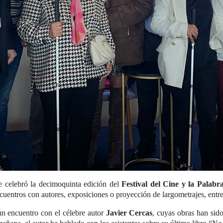
e celebró la decimoquinta edición del
Festival del Cine y la Palabr
ncuentros con autores, exposiciones o proyección de largometrajes, entr
n encuentro con el célebre autor
Javier Cercas
, cuyas obras han sid