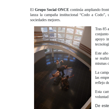
El
Grupo Social ONCE
continúa ampliando fronte
lanza la campaña institucional “Codo a Codo”, u
sociedades mejores.
Tras 85 
conjunto
apoyo in
tecnologí
Este año
se reafi
mismas o
La campa
las empr
reflejo 
Esta cam
voluntad 
De este