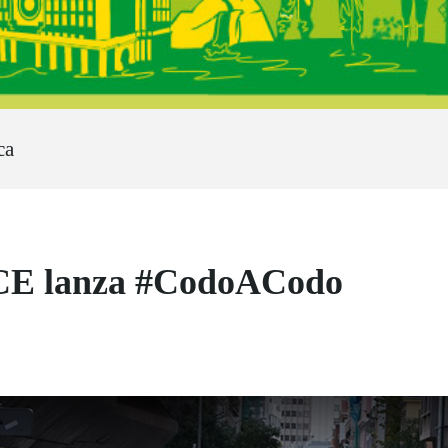
ca
NCE lanza #CodoACodo