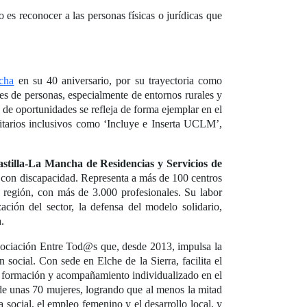
s reconocer a las personas físicas o jurídicas que
cha
en su 40 aniversario, por su trayectoria como
es de personas, especialmente de entornos rurales y
 de oportunidades se refleja de forma ejemplar en el
itarios inclusivos como ‘Incluye e Inserta UCLM’,
stilla-La Mancha de Residencias y Servicios de
 con discapacidad. Representa a más de 100 centros
a región, con más de 3.000 profesionales. Su labor
ación del sector, la defensa del modelo solidario,
.
sociación Entre Tod@s que, desde 2013, impulsa la
 social. Con sede en Elche de la Sierra, facilita el
e formación y acompañamiento individualizado en el
n de unas 70 mujeres, logrando que al menos la mitad
 social, el empleo femenino y el desarrollo local, y