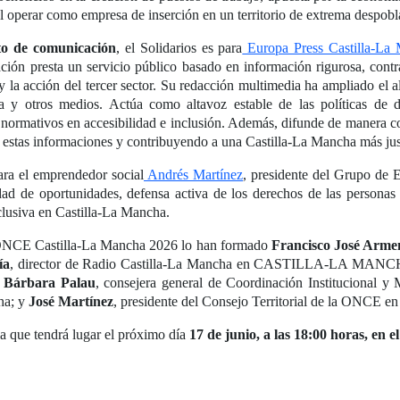
al operar como empresa de inserción en un territorio de extrema despobl
to de comunicación
, el Solidarios es para
Europa Press Castilla-La
ción presta un servicio público basado en información rigurosa, contr
y la acción del tercer sector. Su redacción multimedia ha ampliado el al
a y otros medios. Actúa como altavoz estable de las políticas de di
ormativos en accesibilidad e inclusión. Además, difunde de manera const
 estas informaciones y contribuyendo a una Castilla-La Mancha más justa
ara el emprendedor social
Andrés Martínez
, presidente del Grupo de
ad de oportunidades, defensa activa de los derechos de las personas 
nclusiva en Castilla-La Mancha.
l ONCE Castilla-La Mancha 2026 lo han formado
Francisco José Arme
ía
, director de Radio Castilla-La Mancha en CASTILLA-LA MA
;
Bárbara Palau
, consejera general de Coordinación Institucional 
ha; y
José Martínez
, presidente del Consejo Territorial de la ONCE 
a que tendrá lugar el próximo día
17 de junio, a las 18:00 horas, en 