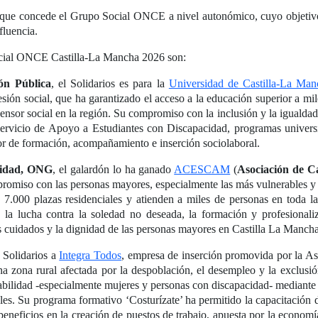
que concede el Grupo Social ONCE a nivel autonómico, cuyo objetivo e
fluencia.
ocial ONCE Castilla-La Mancha 2026 son:
ón Pública
, el Solidarios es para la
Universidad de Castilla-La Man
ión social, que ha garantizado el acceso a la educación superior a mil
nsor social en la región. Su compromiso con la inclusión y la igualdad
 Servicio de Apoyo a Estudiantes con Discapacidad, programas univers
or de formación, acompañamiento e inserción sociolaboral.
ntidad, ONG
, el galardón lo ha ganado
ACESCAM
(
Asociación de Ca
promiso con las personas mayores, especialmente las más vulnerables y
 7.000 plazas residenciales y atienden a miles de personas en toda l
, la lucha contra la soledad no deseada, la formación y profesionaliz
os cuidados y la dignidad de las personas mayores en Castilla La Mancha
 Solidarios a
Integra Todos
, empresa de inserción promovida por la A
na zona rural afectada por la despoblación, el desempleo y la exclusión
rabilidad -especialmente mujeres y personas con discapacidad- mediant
cales. Su programa formativo ‘Costurízate’ ha permitido la capacitació
eneficios en la creación de puestos de trabajo, apuesta por la economía