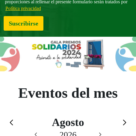
proporciones al rellenar el presente formulario serán tratados por
Política privacidad
Suscribirse
Eventos del mes
Calendario de Agosto
Agosto
Saltar el calendario
2026