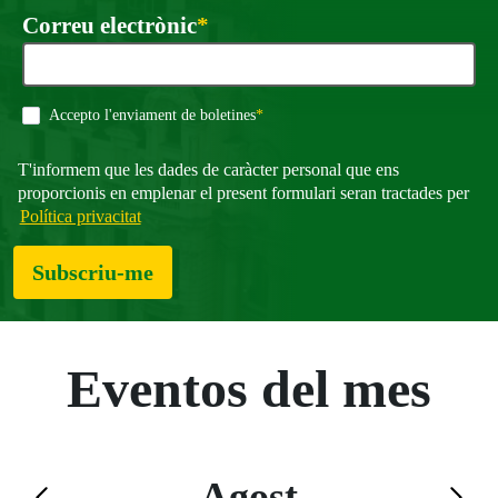
Obligatori
Correu electrònic
*
Obligatori
Accepto l'enviament de boletines
*
T'informem que les dades de caràcter personal que ens
proporcionis en emplenar el present formulari seran tractades per
Política privacitat
Subscriu-me
Eventos del mes
Agost
Saltar el calendario