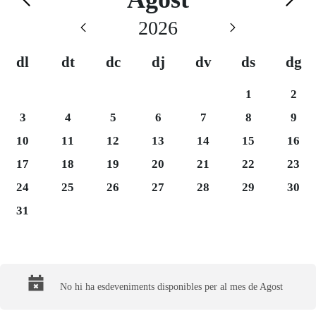
Calendario de Agost
2026
dl
dt
dc
dj
dv
ds
dg
Dissabte 1
Dium
1
2
Dilluns 3
Dimarts 4
Dimecres 5
Dijous 6
Divendres 7
Dissabte 8
Dium
3
4
5
6
7
8
9
Dilluns 10
Dimarts 11
Dimecres 12
Dijous 13
Divendres 14
Dissabte 15
Dium
10
11
12
13
14
15
16
Dilluns 17
Dimarts 18
Dimecres 19
Dijous 20
Divendres 21
Dissabte 22
Dium
17
18
19
20
21
22
23
Dilluns 24
Dimarts 25
Dimecres 26
Dijous 27
Divendres 28
Dissabte 29
Dium
24
25
26
27
28
29
30
Dilluns 31
31
Final del calendario
No hi ha esdeveniments disponibles per al mes de Agost