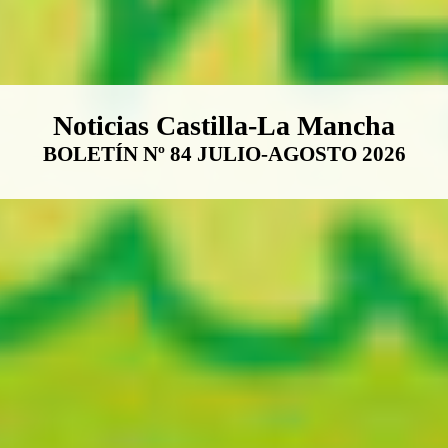
Boletín Noticias Castilla-La Ma
Noticias Castilla-La Mancha
BOLETÍN Nº 84 JULIO-AGOSTO 2026