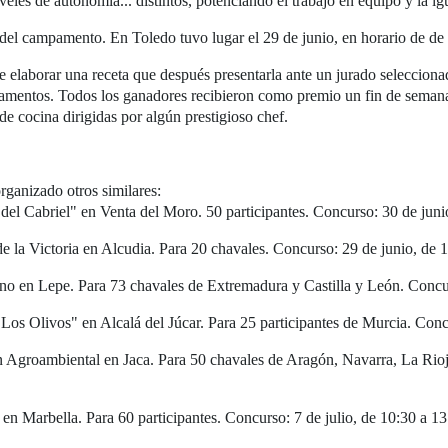
niveles de autonomía... distintos, potenciando el trabajo en equipo y la 
 del campamento. En Toledo tuvo lugar el 29 de junio, en horario de de
elaborar una receta que después presentarla ante un jurado seleccionado
mentos. Todos los ganadores recibieron como premio un fin de semana 
de cocina dirigidas por algún prestigioso chef.
anizado otros similares:
del Cabriel" en Venta del Moro. 50 participantes. Concurso: 30 de juni
 de la Victoria en Alcudia. Para 20 chavales. Concurso: 29 de junio, de 
rno en Lepe. Para 73 chavales de Extremadura y Castilla y León. Concur
 "Los Olivos" en Alcalá del Júcar. Para 25 participantes de Murcia. Conc
ón Agroambiental en Jaca. Para 50 chavales de Aragón, Navarra, La Rioj
en Marbella. Para 60 participantes. Concurso: 7 de julio, de 10:30 a 13