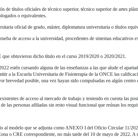
 de títulos oficiales de técnico superior, técnico superior de artes plás
ologados o equivalentes.
sitaria oficial de grado, máster, diplomatura universitaria o títulos equiv
eba de acceso a la universidad, procedentes de sistemas educativos ex
OE que obtuvieron dicho título en el curso 2019/2020 o 2020/2021.
22 estén cursando alguna de las enseñanzas a las que alude el apartado
itir a la Escuela Universitaria de Fisioterapia de la ONCE las calificac
ayor brevedad posible, una vez hayan sido compulsadas en algún centro d
existentes de acceso al mercado de trabajo y teniendo en cuenta las posib
de las personas afiliadas sin resto visual funcional que reúnan los requi
endo al modelo que se adjunta como ANEXO I del Oficio Circular 11/202
e Zona o CRE correspondiente, no más tarde del 10 de mayo de 2022. A di