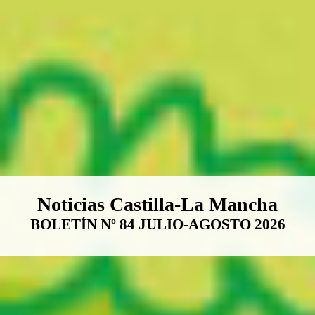
Boletín Noticias Castilla-La Ma
Noticias Castilla-La Mancha
BOLETÍN Nº 84 JULIO-AGOSTO 2026