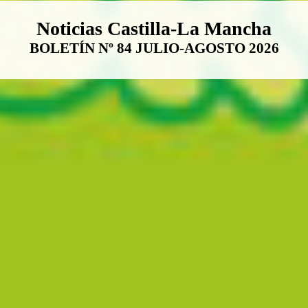
Boletín Noticias Castilla-La Ma
Noticias Castilla-La Mancha
BOLETÍN Nº 84 JULIO-AGOSTO 2026