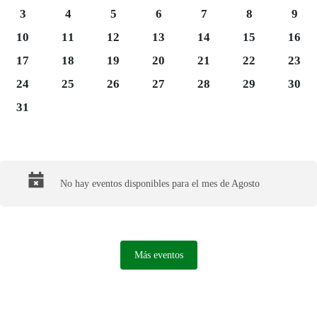
Lunes 3
Martes 4
Miércoles 5
Jueves 6
Viernes 7
Sábado 8
Domi
3
4
5
6
7
8
9
Lunes 10
Martes 11
Miércoles 12
Jueves 13
Viernes 14
Sábado 15
Domi
10
11
12
13
14
15
16
Lunes 17
Martes 18
Miércoles 19
Jueves 20
Viernes 21
Sábado 22
Domi
17
18
19
20
21
22
23
Lunes 24
Martes 25
Miércoles 26
Jueves 27
Viernes 28
Sábado 29
Domi
24
25
26
27
28
29
30
Lunes 31
31
Final del calendario
No hay eventos disponibles para el mes de Agosto
Más eventos