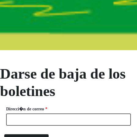
Boletín Noticias
Darse de baja de los
boletines
Baja suscriptores
Beharrezkoa
Direcci�n de correo
*