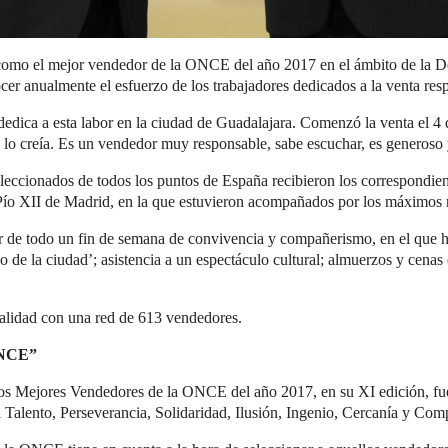
como el mejor vendedor de la ONCE del año 2017 en el ámbito de la De
cer anualmente el esfuerzo de los trabajadores dedicados a la venta res
edica a esta labor en la ciudad de Guadalajara. Comenzó la venta el 4
 lo creía. Es un vendedor muy responsable, sabe escuchar, es generoso 
eleccionados de todos los puntos de España recibieron los correspondien
ío XII de Madrid, en la que estuvieron acompañados por los máximos r
r de todo un fin de semana de convivencia y compañerismo, en el que h
 de la ciudad’; asistencia a un espectáculo cultural; almuerzos y cenas
alidad con una red de 613 vendedores.
 ONCE”
e los Mejores Vendedores de la ONCE del año 2017, en su XI edición, 
del Talento, Perseverancia, Solidaridad, Ilusión, Ingenio, Cercanía y Co