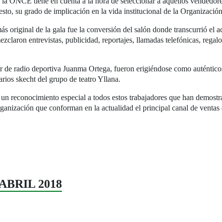
e la ONCE tiene en cuenta a la hora de seleccionar a aquellos vendedore
esto, su grado de implicación en la vida institucional de la Organizació
s original de la gala fue la conversión del salón donde transcurrió el a
claron entrevistas, publicidad, reportajes, llamadas telefónicas, regalo
r de radio deportiva Juanma Ortega, fueron erigiéndose como auténticos
ios skecht del grupo de teatro Yllana.
n reconocimiento especial a todos estos trabajadores que han demostra
ganización que conforman en la actualidad el principal canal de ventas
. ABRIL 2018