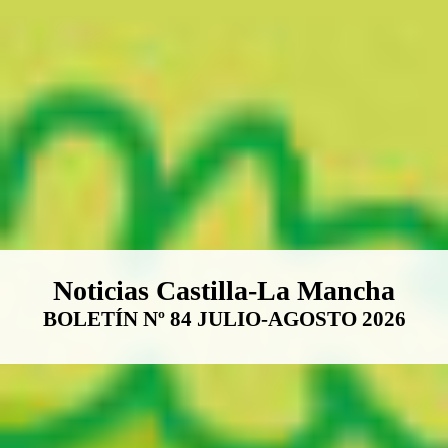
Boletín Noticias Castilla-La Ma
Noticias Castilla-La Mancha
BOLETÍN Nº 84 JULIO-AGOSTO 2026