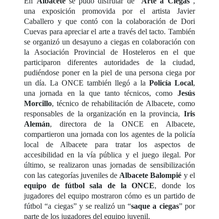
En
Albacete
se pudo disfrutar de “
Arte a Ciegas
”,
una exposición promovida por el artista Javier
Caballero y que contó con la colaboración de Dori
Cuevas para apreciar el arte a través del tacto. También
se organizó un desayuno a ciegas en colaboración con
la Asociación Provincial de Hosteleros en el que
participaron diferentes autoridades de la ciudad,
pudiéndose poner en la piel de una persona ciega por
un día. La ONCE también llegó a la
Policía Local
,
una jornada en la que tanto técnicos, como
Jesús
Morcillo
, técnico de rehabilitación de Albacete, como
responsables de la organización en la provincia,
Iris
Alemán
, directora de la ONCE en Albacete,
compartieron una jornada con los agentes de la policía
local de Albacete para tratar los aspectos de
accesibilidad en la vía pública y el juego ilegal. Por
último, se realizaron unas jornadas de sensibilización
con las categorías juveniles de
Albacete Balompié
y el
equipo de fútbol sala de la ONCE
, donde los
jugadores del equipo mostraron cómo es un partido de
fútbol “a ciegas” y se realizó un “
saque a ciegas
” por
parte de los jugadores del equipo juvenil.