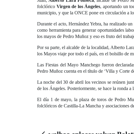
Juan;
Alberto Lara Fonseca
, alcalde de Pedro M
folclórico
Virgen de los Ángeles
, aportando un to
municipio, y que la ONCE pone en circulación a lo 
Durante el acto, Hernández Yebra, ha realizado un r
como herramienta para generar oportunidades labor
los mayos de Pedro Muñoz y eso es fruto del trabaj
Por su parte, el alcalde de la localidad, Alberto L
los Mayos viaje por todo el país, en el bolsillo de
Las Fiestas del Mayo Manchego fueron declaradas e
Pedro Muñoz cuenta en el título de ‘Villa y Corte
La noche del 30 de abril los vecinos se reúnen junt
de los Ángeles. Posteriormente, se hace la ronda a l
El día 1 de mayo, la plaza de toros de Pedro Muño
folclóricos de Castilla-La Mancha y asociaciones d