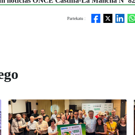
tín noticias ONCE Castilla-La Mancha Nº 8
Partekatu :
ego