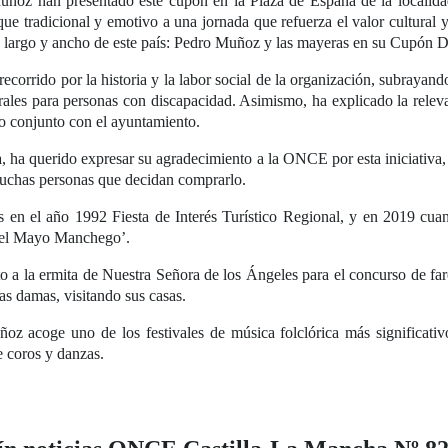
uñoz han presentado este cupón en la Plaza de España de la localida
que tradicional y emotivo a una jornada que refuerza el valor cultural y
largo y ancho de este país: Pedro Muñoz y las mayeras en su Cupón Dia
ecorrido por la historia y la labor social de la organización, subrayand
ales para personas con discapacidad. Asimismo, ha explicado la rele
o conjunto con el ayuntamiento.
ara, ha querido expresar su agradecimiento a la ONCE por esta iniciativ
 muchas personas que decidan comprarlo.
n el año 1992 Fiesta de Interés Turístico Regional, y en 2019 cuand
 del Mayo Manchego’.
o a la ermita de Nuestra Señora de los Ángeles para el concurso de far
as damas, visitando sus casas.
z acoge uno de los festivales de música folclórica más significativ
e coros y danzas.