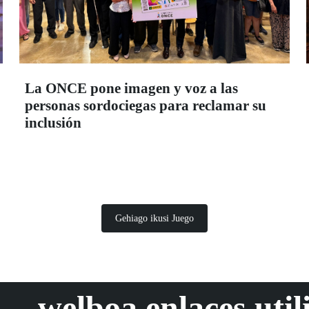
La ONCE pone imagen y voz a las
personas sordociegas para reclamar su
inclusión
Gehiago ikusi Juego
welboa.enlaces.util