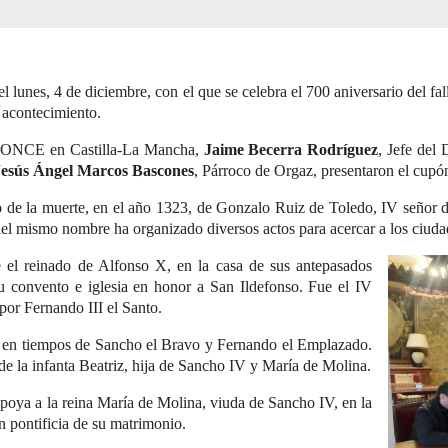
 lunes, 4 de diciembre, con el que se celebra el 700 aniversario del f
 acontecimiento.
a ONCE en Castilla-La Mancha,
Jaime Becerra Rodríguez
, Jefe del
Jesús Ángel Marcos Bascones
, Párroco de Orgaz, presentaron el cupó
 de la muerte, en el año 1323, de Gonzalo Ruiz de Toledo, IV señor 
 del mismo nombre ha organizado diversos actos para acercar a los ciuda
el reinado de Alfonso X, en la casa de sus antepasados
su convento e iglesia en honor a San Ildefonso. Fue el IV
por Fernando III el Santo.
a en tiempos de Sancho el Bravo y Fernando el Emplazado.
e la infanta Beatriz, hija de Sancho IV y María de Molina.
poya a la reina María de Molina, viuda de Sancho IV, en la
n pontificia de su matrimonio.