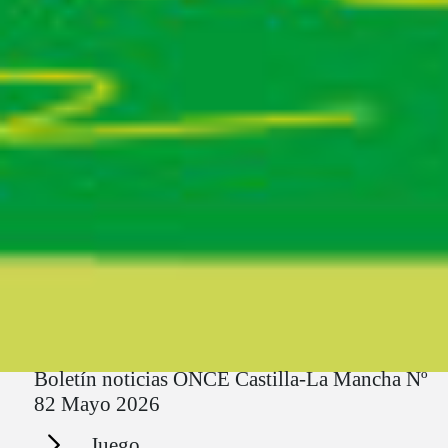
Ruta del sitio
Boletín noticias ONCE Castilla-La Mancha Nº
82 Mayo 2026
Secciones
Juego