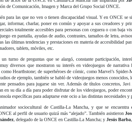
alón de actos de la ONCE en Castilla-La Mancha fue impartida por
Ja
cción de Comunicación, Imagen y Marca del Grupo Social ONCE.
ién para las que no ven o tienen discapacidad visual. Y en ONCE se s
gar, informar, charlar, poner en común y apoyar a sus creadores y prin
rciales totalmente accesibles para personas con ceguera o con baja vi
 juego en pantalla, ayudas de audio, contrastes, tamaños de letra, avis
odas las últimas tendencias y prestaciones en materia de accesibilidad 
adores, tablets, móviles, etc.
con un turno de preguntas que se alargó, constante participación, in
s muy diversos que mostraron su interés en videojuegos de narrativa 
, como Hearthstone; de superhéroes de cómic, como Marvel’s Spider-
 audios de ejemplo, también se habló de videojuegos menos conocidos, 
te pensados para jugarse sin ver. Además de títulos concretos, Javi
an en su día a día para poder disfrutar de los videojuegos, poder encon
nsola específicas para adaptarse este ocio a las distintas necesidades y 
animador sociocultural de Castilla-La Mancha, y que se encuentr
ONCE al perfil de usuario quizá más “alejado”. También asistieron
Jos
rnández
, delegado de la ONCE en Castilla-La Mancha; y
Jesús Barba