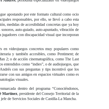
vi Andrés
, periodista especializado en videojuegos
igue apostando por este formato cultural como ocio
cipales responsables, por ello, se llevó a cabo esta
sión, medidas de accesibilidad concretas que ya hoy
os sonoros, auto-guiado, auto-apuntado, vibración de
para jugadores con discapacidad visual que incorporan
terés en videojuegos concretos muy populares como
literaria y también accesibles, como Pentiment; de
Man 2; o de acción cinematográfica, como The Last
los entendidos como “indies”, o de audiojuegos, que
 Andrés con sus preguntas y tips incentivó que los
trarse con sus amigos en espacios virtuales como es
patologías visuales.
a enmarcada dentro del programa “Conociéndonos,
é Martínez
, presidente del Consejo Territorial de la
, jefe de Servicios Sociales de Castilla-La Mancha.