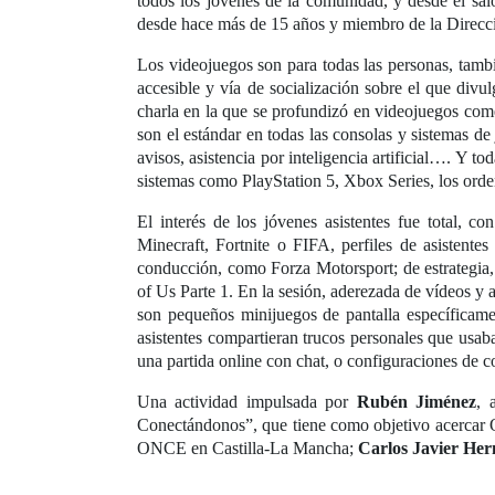
todos los jóvenes de la comunidad, y desde el s
desde hace más de 15 años y miembro de la Dire
Los videojuegos son para todas las personas, tamb
accesible y vía de socialización sobre el que divul
charla en la que se profundizó en videojuegos come
son el estándar en todas las consolas y sistemas de
avisos, asistencia por inteligencia artificial…. Y t
sistemas como PlayStation 5, Xbox Series, los orden
El interés de los jóvenes asistentes fue total, 
Minecraft, Fortnite o FIFA, perfiles de asistente
conducción, como Forza Motorsport; de estrategia
of Us Parte 1. En la sesión, aderezada de vídeos y
son pequeños minijuegos de pantalla específicamen
asistentes compartieran trucos personales que usab
una partida online con chat, o configuraciones de co
Una actividad impulsada por
Rubén Jiménez
, 
Conectándonos”, que tiene como objetivo acercar 
ONCE en Castilla-La Mancha;
Carlos Javier He