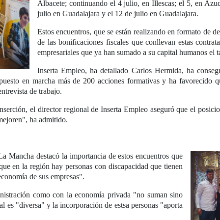
Albacete; continuando el 4 julio, en Illescas; el 5, en Az
julio en Guadalajara y el 12 de julio en Guadalajara.
Estos encuentros, que se están realizando en formato de de
de las bonificaciones fiscales que conllevan estas contra
empresariales que ya han sumado a su capital humanos el t
Inserta Empleo, ha detallado Carlos Hermida, ha conseg
 puesto en marcha más de 200 acciones formativas y ha favorecido qu
ntrevista de trabajo.
 inserción, el director regional de Inserta Empleo aseguró que el posi
ejoren", ha admitido.
-La Mancha destacó la importancia de estos encuentros que
 que en la región hay personas con discapacidad que tienen
a economía de sus empresas".
ministración como con la economía privada "no suman sino
al es "diversa" y la incorporación de estsa personas "aporta