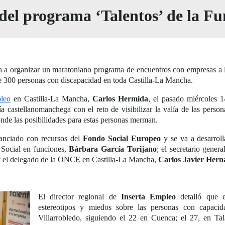
s del programa ‘Talentos’ de la
a a organizar un maratoniano programa de encuentros con empresas a l
n de 300 personas con discapacidad en toda Castilla-La Mancha.
leo
en Castilla-La Mancha,
Carlos Hermida
, el pasado miércoles 1
a castellanomanchega con el reto de visibilizar la valía de las person
onde las posibilidades para estas personas merman.
nanciado con recursos del
Fondo Social Europeo
y se va a desarroll
 Social en funciones,
Bárbara García Torijano
; el secretario gener
y el delegado de la ONCE en Castilla-La Mancha,
Carlos Javier Hern
El director regional de
Inserta Empleo
detalló que e
estereotipos y miedos sobre las personas con capaci
Villarrobledo, siguiendo el 22 en Cuenca; el 27, en Tal