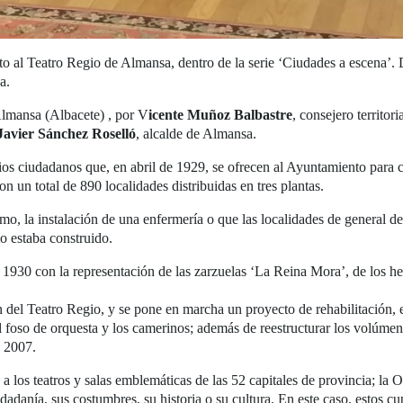
al Teatro Regio de Almansa, dentro de la serie ‘Ciudades a escena’. 
a.
Almansa (Albacete) , por V
icente Muñoz Balbastre
, consejero territo
Javier Sánchez Roselló
, alcalde de Almansa.
os ciudadanos que, en abril de 1929, se ofrecen al Ayuntamiento para c
on un total de 890 localidades distribuidas en tres plantas.
o, la instalación de una enfermería o que las localidades de general de
io estaba construido.
 1930 con la representación de las zarzuelas ‘La Reina Mora’, de los h
 del Teatro Regio, y se pone en marcha un proyecto de rehabilitación, en
 el foso de orquesta y los camerinos; además de reestructurar los volúme
e 2007.
 a los teatros y salas emblemáticas de las 52 capitales de provincia; 
dadanía, sus costumbres, su historia o su cultura. En este caso, estos cup