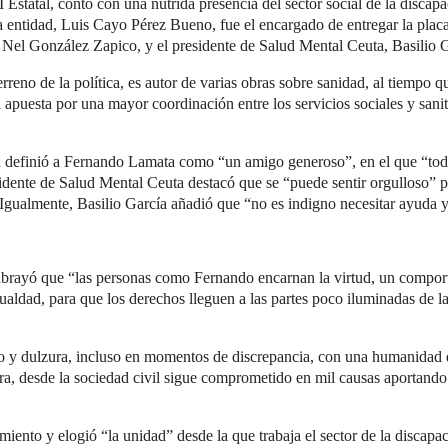
statal, contó con una nutrida presencia del sector social de la discapac
a entidad, Luis Cayo Pérez Bueno, fue el encargado de entregar la plac
el González Zapico, y el presidente de Salud Mental Ceuta, Basilio Ga
eno de la política, es autor de varias obras sobre sanidad, al tiempo 
la apuesta por una mayor coordinación entre los servicios sociales y sani
a definió a Fernando Lamata como “un amigo generoso”, en el que “tod
esidente de Salud Mental Ceuta destacó que se “puede sentir orgulloso”
 Igualmente, Basilio García añadió que “no es indigno necesitar ayuda
subrayó que “las personas como Fernando encarnan la virtud, un compo
gualdad, para que los derechos lleguen a las partes poco iluminadas de 
o y dulzura, incluso en momentos de discrepancia, con una humanidad 
ra, desde la sociedad civil sigue comprometido en mil causas aportando 
ento y elogió “la unidad” desde la que trabaja el sector de la discapac