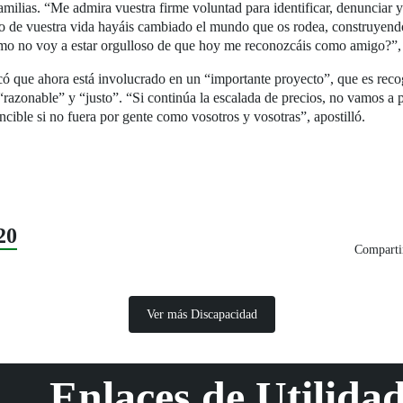
amilias. “Me admira vuestra firme voluntad para identificar, denunciar y
go de vuestra vida hayáis cambiado el mundo que os rodea, construyendo
mo no voy a estar orgulloso de que hoy me reconozcáis como amigo?”, 
ó que ahora está involucrado en un “importante proyecto”, que es recoge
razonable” y “justo”. “Si continúa la escalada de precios, no vamos a 
encible si no fuera por gente como vosotros y vosotras”, apostilló.
20
Compartir
Ver más Discapacidad
Enlaces de Utilida