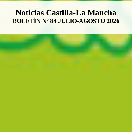
Boletín Noticias Castilla-La Ma
Noticias Castilla-La Mancha
BOLETÍN Nº 84 JULIO-AGOSTO 2026