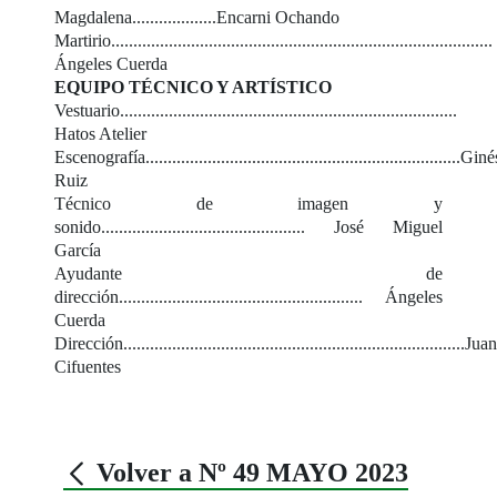
Magdalena...................Encarni Ochando
Martirio......................................................................................
Ángeles Cuerda
EQUIPO TÉCNICO Y ARTÍSTICO
Vestuario............................................................................
Hatos Atelier
Escenografía.......................................................................Giné
Ruiz
Técnico de imagen y
sonido.............................................. José Miguel
García
Ayudante de
dirección....................................................... Ángeles
Cuerda
Dirección.............................................................................J
Cifuentes
Volver a Nº 49 MAYO 2023