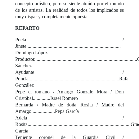
concepto artístico, pero se siente atraído por el mundo
de los artistas. La realidad de todos los implicados es
muy dispar y completamente opuesta.
REPARTO
Poeta /
Jinete............................................................................
Domingo López
Productor...............................................................................
Sánchez
Ayudante /
Poncia.........................................................................Rafa
González
Pepe el romano / Amargo Gonzalo Mora / Don
Cristóbal..............Israel Romero
Bernarda / Madre de doña Rosita / Madre del
Amargo...................Pepa García
Adela /
Rosita...................................................................................Gra
García
Teniente coronel de la Guardia Civil /