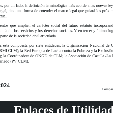
es: por un lado, la definición terminológica más acorde a las nuevas l
 legal, sino una forma de entender el marco legal que guiará los próxi
ctual.
ntos que amplíen el carácter social del futuro estatuto incorporando
antía de los servicios y los derechos sociales. Y en tercer y último lug
arte de la sociedad civil articulada.
a está compuesta por siete entidades; la Organización Nacional d
RMI CLM); la Red Europea de Lucha contra la Pobreza y la Exclusió
 la Coordinadora de ONGD de CLM; la Asociación de Castilla -La Man
tariado (PV CLM).
2024
Compart
Enlaces de Utilida