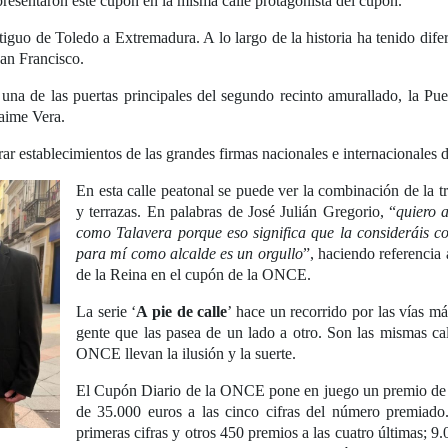
presentaron este cupón en la misma calle protagonista del cupón.
tiguo de Toledo a Extremadura. A lo largo de la historia ha tenido di
San Francisco.
na de las puertas principales del segundo recinto amurallado, la Puer
Jaime Vera.
trar establecimientos de las grandes firmas nacionales e internacionales
En esta calle peatonal se puede ver la combinación de la t
y terrazas. En palabras de José Julián Gregorio, “
quiero 
como Talavera porque eso significa que la consideráis 
para mí como alcalde es un orgullo
”, haciendo referencia 
de la Reina en el cupón de la ONCE.
La serie ‘
A pie de calle
’ hace un recorrido por las vías m
gente que las pasea de un lado a otro. Son las mismas ca
ONCE llevan la ilusión y la suerte.
El Cupón Diario de la ONCE pone en juego un premio de 5
de 35.000 euros a las cinco cifras del número premiad
primeras cifras y otros 450 premios a las cuatro últimas; 9