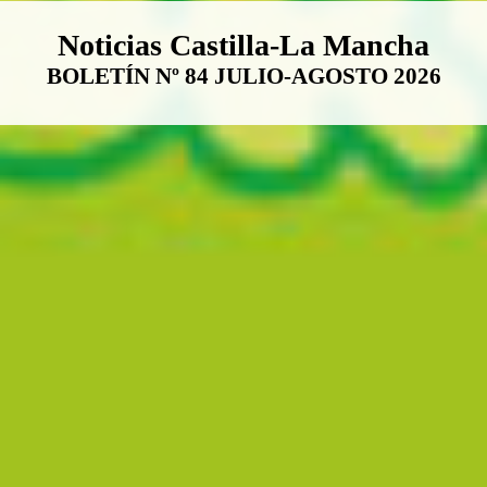
Boletín Noticias Castilla-La Ma
Noticias Castilla-La Mancha
BOLETÍN Nº 84 JULIO-AGOSTO 2026